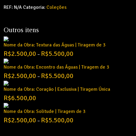
REF:
N/A
Categoria:
Coleções
Outros itens
Nome da Obra: Textura das Águas | Tiragem de 3
Price
R$
2.500,00
R$
5.500,00
–
range:
R$2.500,00
Nome da Obra: Encontro das Águas | Tiragem de 3
through
Price
R$
2.500,00
R$
5.500,00
–
R$5.500,00
range:
R$2.500,00
Nome da Obra: Coração | Exclusiva | Tiragem Única
through
R$
6.500,00
R$5.500,00
Nome da Obra: Solitude | Tiragem de 3
Price
R$
2.500,00
R$
5.500,00
–
range:
R$2.500,00