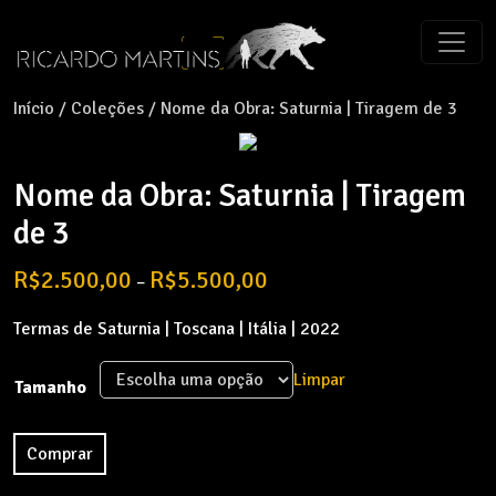
Início
/
Coleções
/ Nome da Obra: Saturnia | Tiragem de 3
Nome da Obra: Saturnia | Tiragem
de 3
Price
R$
2.500,00
R$
5.500,00
–
range:
R$2.500,00
Termas de Saturnia | Toscana | Itália | 2022
through
R$5.500,00
Limpar
Tamanho
Comprar